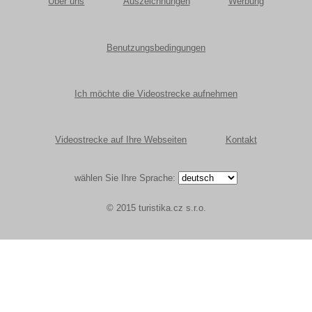
Über uns
Auszeichnungen
Werbung
Benutzungsbedingungen
Ich möchte die Videostrecke aufnehmen
Videostrecke auf Ihre Webseiten
Kontakt
wählen Sie Ihre Sprache:
© 2015 turistika.cz s.r.o.