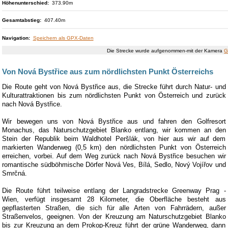
Smrčná (Nová
Höhenunterschied:
373.90m
La
Bystřice)
Nová Bystřice
La
Gesamtabstieg:
407.40m
Navigation:
Speichern als GPX-Daten
Die Strecke wurde aufgenommen-mit der Kamera
G
Von Nová Bystřice aus zum nördlichsten Punkt Österreichs
Die Route geht von Nová Bystřice aus, die Strecke führt durch Natur- und
Kulturattraktionen bis zum nördlichsten Punkt von Österreich und zurück
nach Nová Bystřice.
Wir bewegen uns von Nová Bystřice aus und fahren den Golfresort
Monachus, das Naturschutzgebiet Blanko entlang, wir kommen an den
Stein der Republik beim Waldhotel Peršlák, von hier aus wir auf dem
markierten Wanderweg (0,5 km) den nördlichsten Punkt von Österreich
erreichen, vorbei. A
uf dem Weg zurück nach Nová Bystřice besuchen wir
romantische südböhmische Dörfer Nová Ves, Bílá, Sedlo, Nový Vojířov und
Smrčná.
Die Route führt teilweise entlang der Langradstrecke Greenway Prag -
Wien, verfügt insgesamt 28 Kilometer, die Oberfläche besteht aus
gepflasterten Straßen, die sich für alle Arten von Fahrrädern, außer
Straßenvelos, geeignen.
Von der Kreuzung am Naturschutzgebiet Blanko
bis zur Kreuzung an dem Prokop-Kreuz führt der grüne Wanderweg, dann