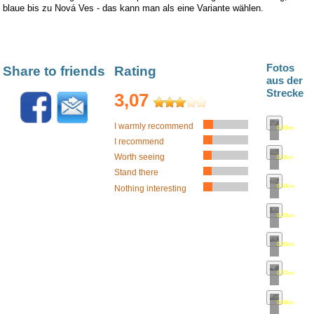
blaue bis zu Nová Ves - das kann man als eine Variante wählen.
Fotos
Share to friends
Rating
aus der
Strecke
3,07
I warmly recommend
0.00km
•
Land
I recommend
Worth seeing
0.11km
•
Land
Stand there
0.16km
•
Land
Nothing interesting
0.20km
•
Land
0.26km
•
Land
0.37km
•
Land
0.66km
•
Land