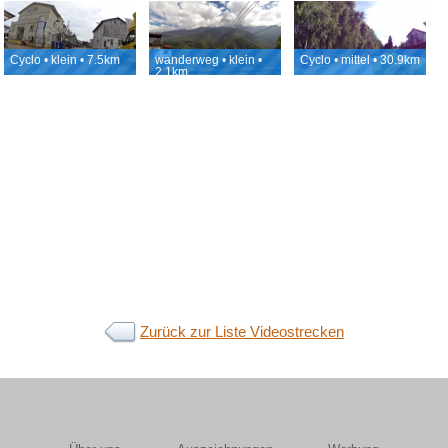
Baabe nach
Seilbahnstation
Burg Landštejn
Göhren
Cyclo • klein • 7.5km
wanderweg • klein •
Cyclo • mittel • 30.9km
2.1km
Zurück zur Liste Videostrecken