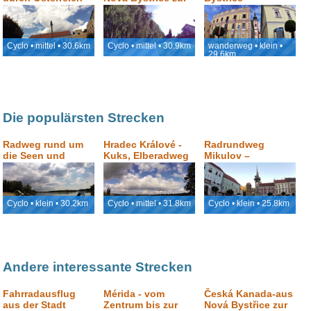
und
Burg Landštejn
ausgestorbene
Dörfer
Cyclo • mittel • 30.6km
Cyclo • mittel • 30.9km
wanderweg • klein •
29.6km
Die populärsten Strecken
Radweg rund um
Hradec Králové -
Radrundweg
die Seen und
Kuks, Elberadweg
Mikulov –
Sanddünen aus
Ottenthal:
Poděbrady zurück
„Mikulov aus der
nach Poděbrady
anderen
Grenzseite“
Cyclo • klein • 30.2km
Cyclo • mittel • 31.8km
Cyclo • klein • 25.8km
Andere interessante Strecken
Fahrradausflug
Mérida - vom
Česká Kanada-aus
aus der Stadt
Zentrum bis zur
Nová Bystřice zur