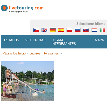
Seleccionar idioma
ESTADOS
VIDEORUTAS
LUGARES
MAPA
INTERESANTES
Página De Inicio
>
Lugares Interesantes
>