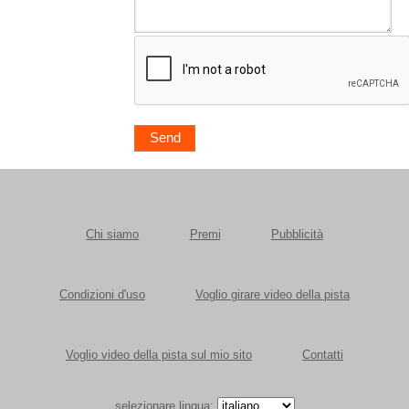
Chi siamo
Premi
Pubblicità
Condizioni d'uso
Voglio girare video della pista
Voglio video della pista sul mio sito
Contatti
selezionare lingua: