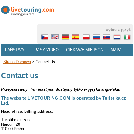
wybierz język
PAŃSTWA
TRASY VIDEO
CIEKAWE MIEJSCA
MAPA
Strona Domowa
>
Contact Us
Contact us
Przepraszamy. Ten tekst jest dostępny tylko w języku angielskim
The website LIVETOURING.COM is operated by Turistika.cz,
Ltd.
Head office, billing address:
Turistika.cz, s.r.o.
Národní 28
110 00 Praha