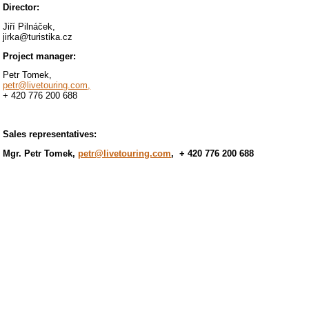
Director:
Jiří Pilnáček,
jirka@turistika.cz
Project manager:
Petr Tomek,
petr@livetouring.com,
+ 420 776 200 688
Sales representatives:
Mgr. Petr Tomek,
petr@livetouring.com
, + 420 776 200 688