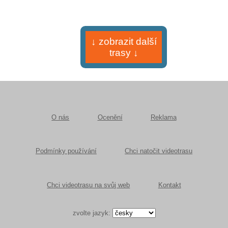
↓ zobrazit další
trasy ↓
O nás
Ocenění
Reklama
Podmínky používání
Chci natočit videotrasu
Chci videotrasu na svůj web
Kontakt
zvolte jazyk: