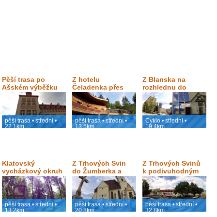
Pěší trasa po
Z hotelu
Z Blanska na
Ašském výběžku
Čeladenka přes
rozhlednu do
Kunčice na Malou
Veselice
Stolovou a zpět do
hotelu
pěší trasa • střední •
pěší trasa • střední •
Cyklo • střední •
22.1km
13.5km
19.4km
Klatovský
Z Trhových Svin
Z Trhových Svinů
vycházkový okruh
do Žumberka a
k podivuhodným
zpět
Vandličkám a zpět
pěší trasa • střední •
pěší trasa • střední •
pěší trasa • střední •
13.2km
20.8km
32.8km