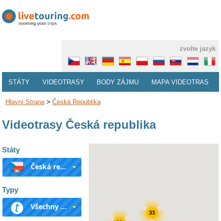
zvolte jazyk
STÁTY
VIDEOTRASY
BODY ZÁJMU
MAPA VIDEOTRAS
Hlavní Strana
>
Česká Republika
Videotrasy Česká republika
Státy
Česká republika
Typy
Všechny typy
33