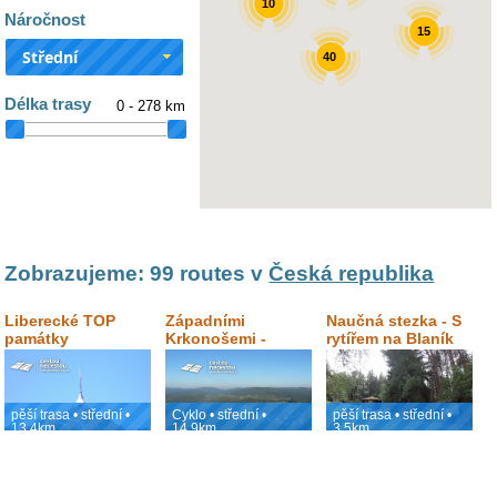
10
Náročnost
15
Střední
40
Délka trasy
0 - 278 km
Zobrazujeme: 99 routes v
Česká republika
Liberecké TOP
Západními
Naučná stezka - S
památky
Krkonošemi -
rytířem na Blaník
cyklotrasa
pěší trasa • střední •
Cyklo • střední •
pěší trasa • střední •
13.4km
14.9km
3.5km