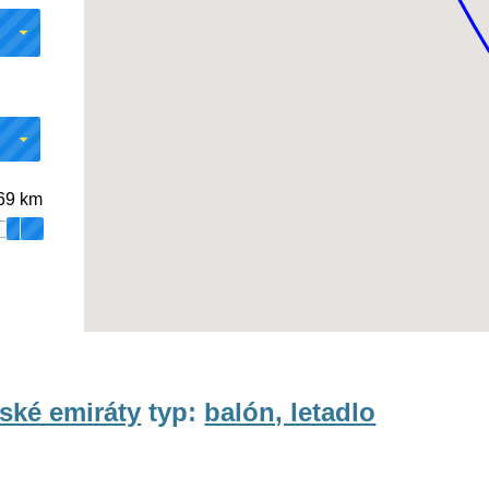
 69 km
ské emiráty
typ:
balón, letadlo