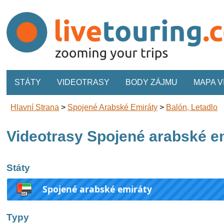
STÁTY
VIDEOTRASY
BODY ZÁJMU
MAPA 
Hlavní Strana
>
Spojené Arabské Emiráty
>
Balón, Letadlo
Videotrasy Spojené arabské em
Státy
Spojené arabské emiráty
Typy