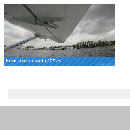
balón, letadlo • malá • 67.5km