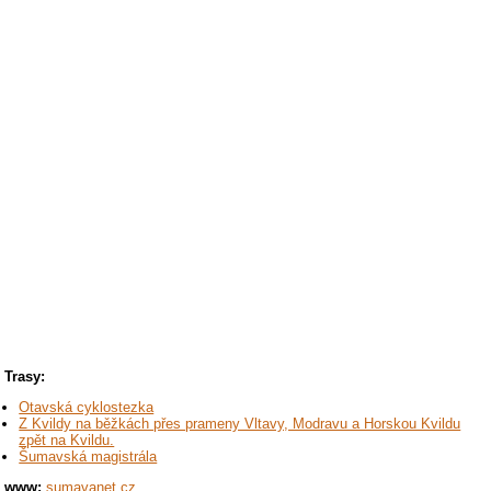
Trasy:
Otavská cyklostezka
Z Kvildy na běžkách přes prameny Vltavy, Modravu a Horskou Kvildu
zpět na Kvildu.
Šumavská magistrála
www:
sumavanet.cz