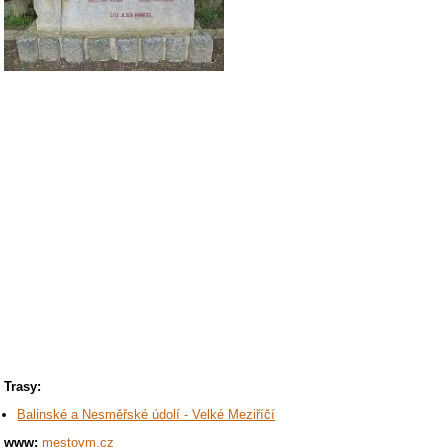
Trasy:
Balinské a Nesměřské údolí - Velké Meziříčí
www:
mestovm.cz