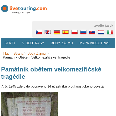
zvolte jazyk
STÁTY
VIDEOTRASY
BODY ZÁJMU
MAPA VIDEOTRAS
Hlavní Strana
>
Body Zájmu
>
Památník Obětem Velkomeziříčské Tragédie
Památník obětem velkomeziříčské
tragédie
7. 5. 1945 zde bylo popraveno 14 účastníků protifašistického povstání.