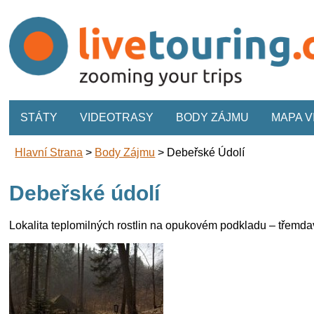
STÁTY
VIDEOTRASY
BODY ZÁJMU
MAPA 
Hlavní Strana
>
Body Zájmu
>
Debeřské Údolí
Debeřské údolí
Lokalita teplomilných rostlin na opukovém podkladu – třemdava 