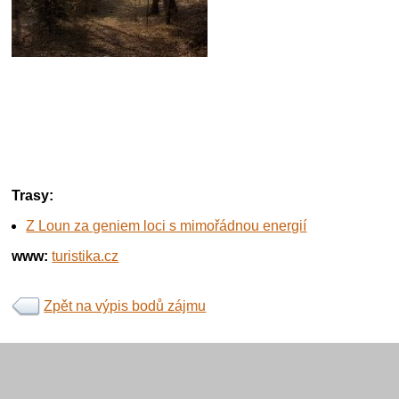
Trasy:
Z Loun za geniem loci s mimořádnou energií
www:
turistika.cz
Zpět na výpis bodů zájmu