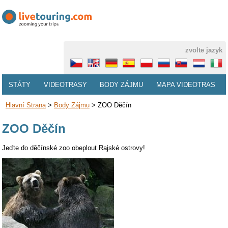
zvolte jazyk
STÁTY
VIDEOTRASY
BODY ZÁJMU
MAPA VIDEOTRAS
Hlavní Strana
>
Body Zájmu
>
ZOO Děčín
ZOO Děčín
Jeďte do děčínské zoo obeplout Rajské ostrovy!