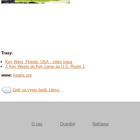
Trasy:
Key West, Florida, USA - video trasa
Z Key Westu do Key Largo po U.S. Route 1
www:
kwahs.org
Zpět na výpis bodů zájmu
O nás
Ocenění
Reklama