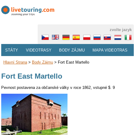
zvolte jazyk
STÁTY
VIDEOTRASY
BODY ZÁJMU
MAPA VIDEOTRAS
Hlavní Strana
>
Body Zájmu
>
Fort East Martello
Fort East Martello
Pevnost postavena za občanské války v roce 1862, vstupné $. 9