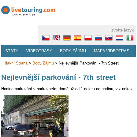
zvolte jazyk
STÁTY
VIDEOTRASY
BODY ZÁJMU
MAPA VIDEOTRAS
Hlavní Strana
>
Body Zájmu
>
Nejlevnější Parkování - 7th Street
Nejlevnější parkování - 7th street
Hodina parkování v parkovacím domě už od 1 dolaru na hodinu, viz odkaz.