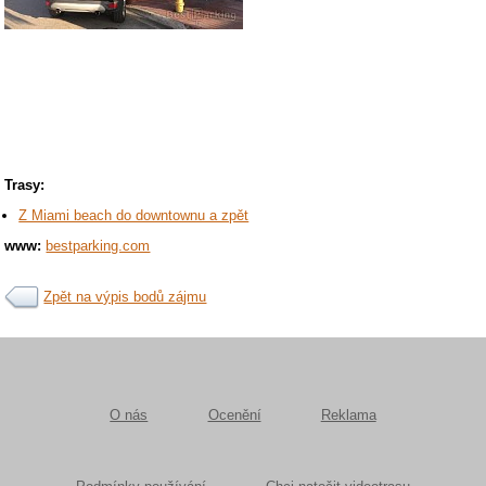
Trasy:
Z Miami beach do downtownu a zpět
www:
bestparking.com
Zpět na výpis bodů zájmu
O nás
Ocenění
Reklama