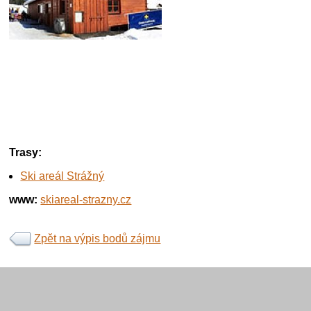
Trasy:
Ski areál Strážný
www:
skiareal-strazny.cz
Zpět na výpis bodů zájmu