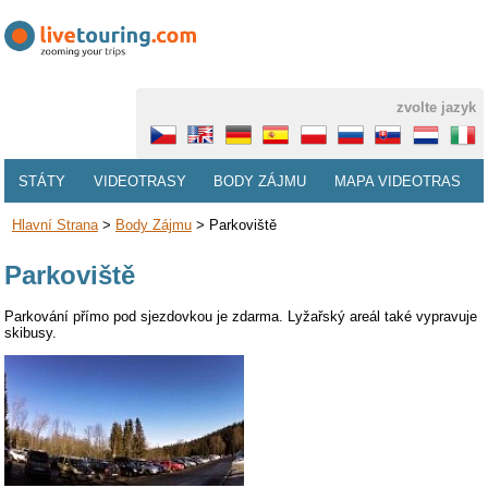
zvolte jazyk
STÁTY
VIDEOTRASY
BODY ZÁJMU
MAPA VIDEOTRAS
Hlavní Strana
>
Body Zájmu
>
Parkoviště
Parkoviště
Parkování přímo pod sjezdovkou je zdarma. Lyžařský areál také vypravuje
skibusy.