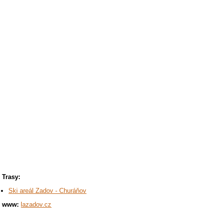
Trasy:
Ski areál Zadov - Churáňov
www:
lazadov.cz