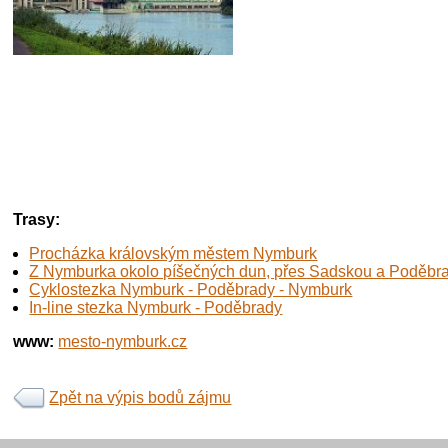
Trasy:
Procházka královským městem Nymburk
Z Nymburka okolo píšečných dun, přes Sadskou a Poděbr
Cyklostezka Nymburk - Poděbrady - Nymburk
In-line stezka Nymburk - Poděbrady
www:
mesto-nymburk.cz
Zpět na výpis bodů zájmu