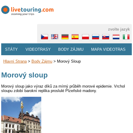
zvolte jazyk
STÁTY
VIDEOTRASY
BODY ZÁJMU
MAPA VIDEOTRAS
Hlavní Strana
>
Body Zájmu
>
Morový Sloup
Morový sloup
Morový sloup jako výraz díků za mírný průběh morové epidemie. Vrchol
sloupu zdobí barokní replika proslulé Plzeňské madony.