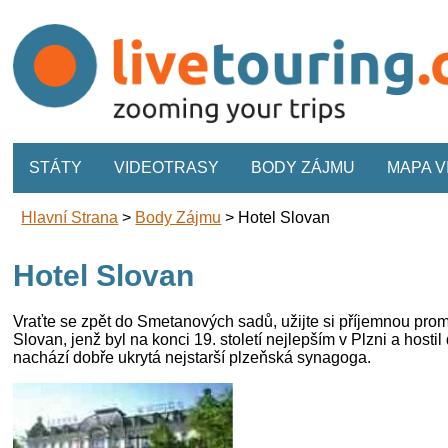
STÁTY
VIDEOTRASY
BODY ZÁJMU
MAPA 
Hlavní Strana
>
Body Zájmu
>
Hotel Slovan
Hotel Slovan
Vraťte se zpět do Smetanových sadů, užijte si příjemnou pr
Slovan, jenž byl na konci 19. století nejlepším v Plzni a ho
nachází dobře ukrytá nejstarší plzeňská synagoga.