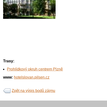
Trasy:
Prohlídkový okruh centrem Plzně
www:
hotelslovan.pilsen.cz
Zpět na výpis bodů zájmu