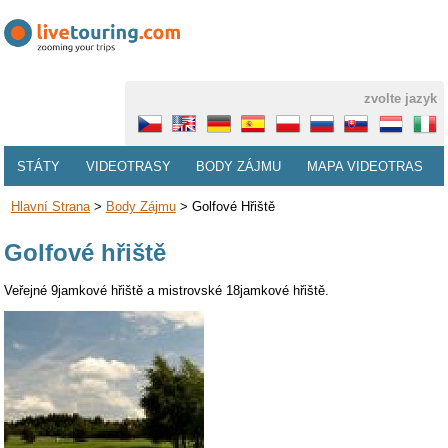
zvolte jazyk
STÁTY
VIDEOTRASY
BODY ZÁJMU
MAPA VIDEOTRAS
Hlavní Strana
>
Body Zájmu
>
Golfové Hřiště
Golfové hřiště
Veřejné 9jamkové hřiště a mistrovské 18jamkové hřiště.