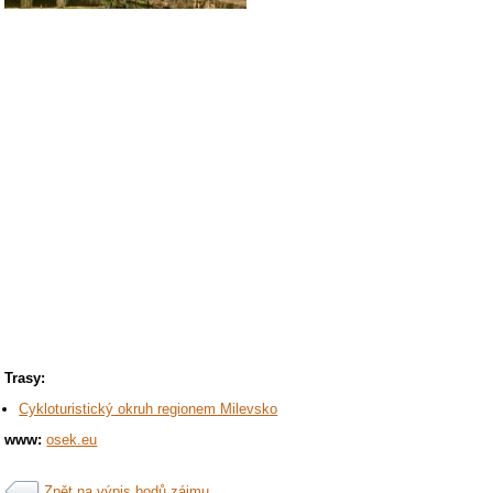
Trasy:
Cykloturistický okruh regionem Milevsko
www:
osek.eu
Zpět na výpis bodů zájmu