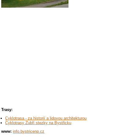
Trasy:
Cyklotrasa - za historií a lidovou architekturou
Cyklotrasy Zubří stezky na Bystřicku
www:
info.bystricenp.cz