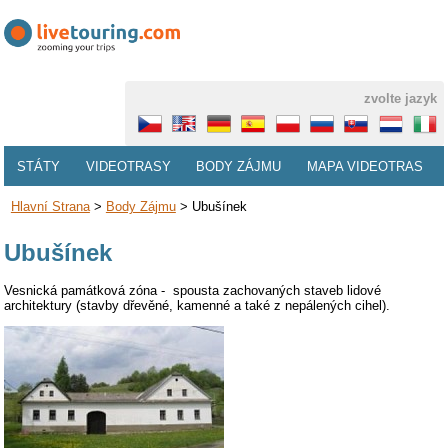
zvolte jazyk
STÁTY
VIDEOTRASY
BODY ZÁJMU
MAPA VIDEOTRAS
Hlavní Strana
>
Body Zájmu
>
Ubušínek
Ubušínek
Vesnická památková zóna - spousta zachovaných staveb lidové
architektury (stavby dřevěné, kamenné a také z nepálených cihel).