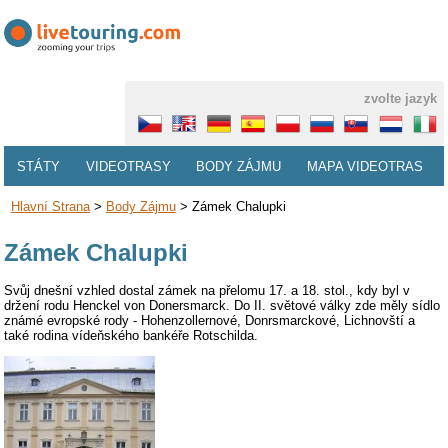
zvolte jazyk
STÁTY
VIDEOTRASY
BODY ZÁJMU
MAPA VIDEOTRAS
Hlavní Strana
>
Body Zájmu
>
Zámek Chalupki
Zámek Chalupki
Svůj dnešní vzhled dostal zámek na přelomu 17. a 18. stol., kdy byl v
držení rodu Henckel von Donersmarck. Do II. světové války zde měly sídlo
známé evropské rody - Hohenzollernové, Donrsmarckové, Lichnovští a
také rodina vídeňského bankéře Rotschilda.