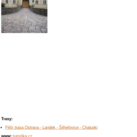
Trasy:
Pěší trasa Ostrava - Landek - Šilheřovice - Chalupki
www:
turistika.cz