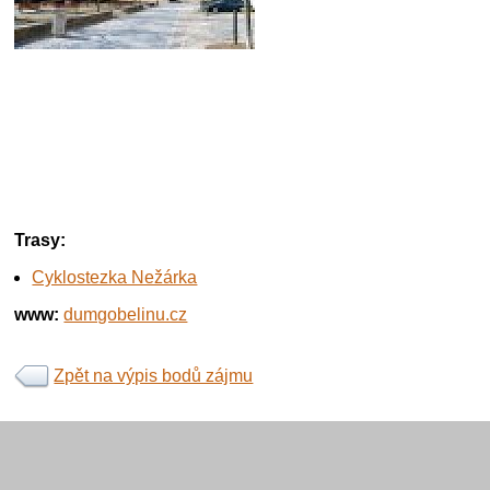
Trasy:
Cyklostezka Nežárka
www:
dumgobelinu.cz
Zpět na výpis bodů zájmu