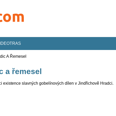
VIDEOTRAS
adic A Řemesel
ic a řemesel
i existence slavných gobelínových dílen v Jindřichově Hradci.