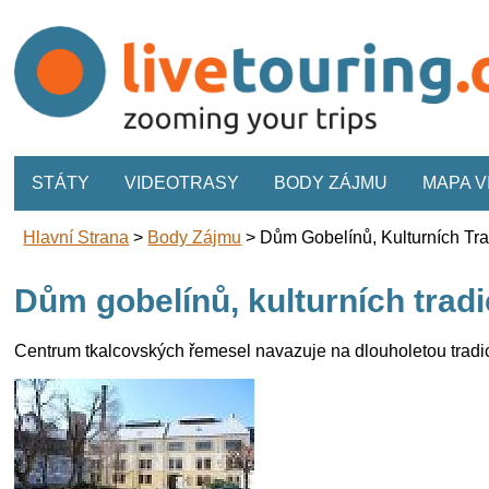
STÁTY
VIDEOTRASY
BODY ZÁJMU
MAPA 
Hlavní Strana
>
Body Zájmu
>
Dům Gobelínů, Kulturních Tr
Dům gobelínů, kulturních trad
Centrum tkalcovských řemesel navazuje na dlouholetou tradic