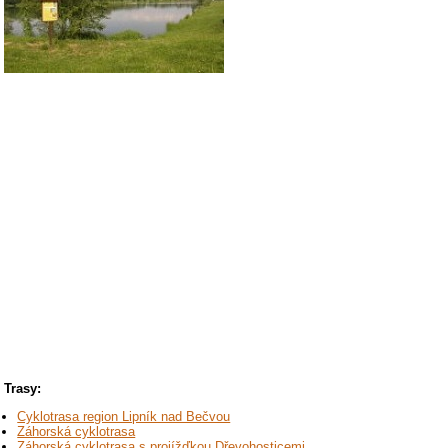
Trasy:
Cyklotrasa region Lipník nad Bečvou
Záhorská cyklotrasa
Záhorská cyklotrasa s projížďkou Dřevohosticemi