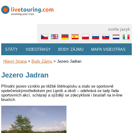
zvolte jazyk
STÁTY
VIDEOTRASY
BODY ZÁJMU
MAPA VIDEOTRAS
Hlavní Strana
>
Body Zájmu
>
Jezero Jadran
Jezero Jadran
Přírodní jezero vzniklo po těžbě štěrkopísku a stalo se sportovně
společenskýmstřediskem pro Lipník a okolí – odehrává se tady řada
sportovních akcí, scházejí a sjíždějí se zdecyklisté i bruslaři na in-line
bruslích.