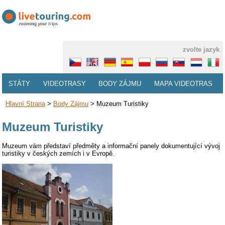
zvolte jazyk
STÁTY
VIDEOTRASY
BODY ZÁJMU
MAPA VIDEOTRAS
Hlavní Strana
>
Body Zájmu
>
Muzeum Turistiky
Muzeum Turistiky
Muzeum vám představí předměty a informační panely dokumentující vývoj
turistiky v českých zemích i v Evropě.