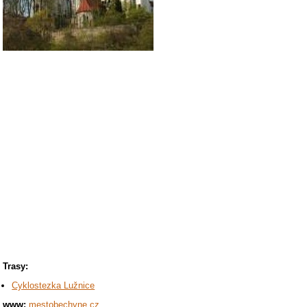
Trasy:
Cyklostezka Lužnice
www:
mestobechyne.cz