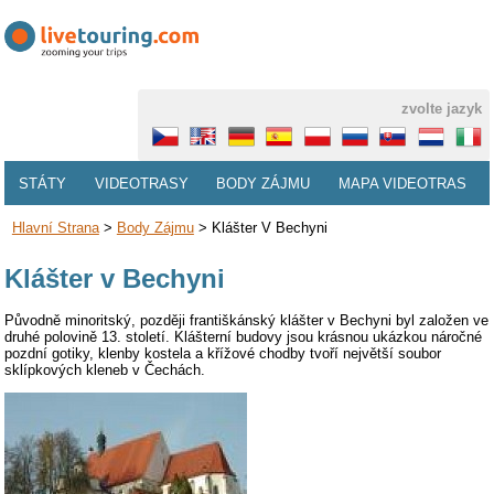
zvolte jazyk
STÁTY
VIDEOTRASY
BODY ZÁJMU
MAPA VIDEOTRAS
Hlavní Strana
>
Body Zájmu
>
Klášter V Bechyni
Klášter v Bechyni
Původně minoritský, později františkánský klášter v Bechyni byl založen ve
druhé polovině 13. století. Klášterní budovy jsou krásnou ukázkou náročné
pozdní gotiky, klenby kostela a křížové chodby tvoří největší soubor
sklípkových kleneb v Čechách.