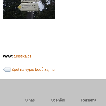
www:
turistika.cz
Zpět na výpis bodů zájmu
O nás
Ocenění
Reklama