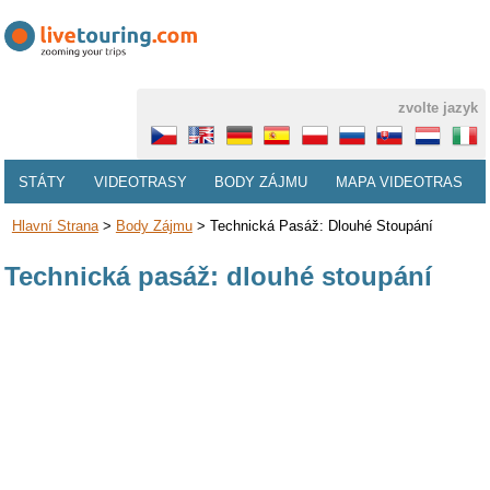
zvolte jazyk
STÁTY
VIDEOTRASY
BODY ZÁJMU
MAPA VIDEOTRAS
Hlavní Strana
>
Body Zájmu
>
Technická Pasáž: Dlouhé Stoupání
Technická pasáž: dlouhé stoupání