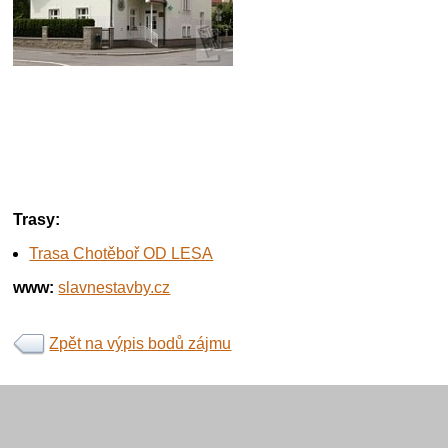
Trasy:
Trasa Chotěboř OD LESA
www:
slavnestavby.cz
Zpět na výpis bodů zájmu