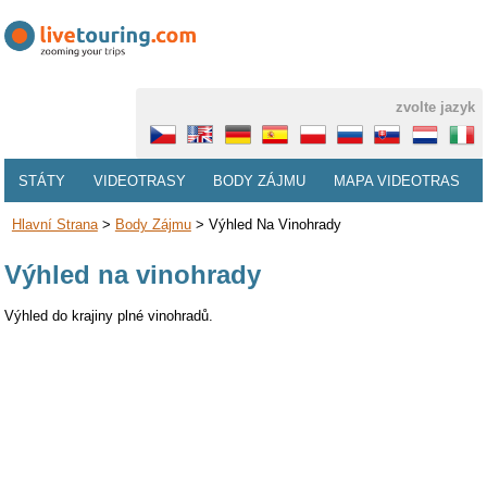
zvolte jazyk
STÁTY
VIDEOTRASY
BODY ZÁJMU
MAPA VIDEOTRAS
Hlavní Strana
>
Body Zájmu
>
Výhled Na Vinohrady
Výhled na vinohrady
Výhled do krajiny plné vinohradů.