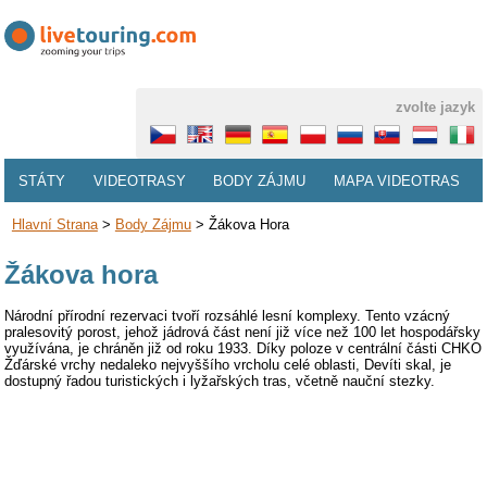
zvolte jazyk
STÁTY
VIDEOTRASY
BODY ZÁJMU
MAPA VIDEOTRAS
Hlavní Strana
>
Body Zájmu
>
Žákova Hora
Žákova hora
Národní přírodní rezervaci tvoří rozsáhlé lesní komplexy. Tento vzácný
pralesovitý porost, jehož jádrová část není již více než 100 let hospodářsky
využívána, je chráněn již od roku 1933. Díky poloze v centrální části CHKO
Žďárské vrchy nedaleko nejvyššího vrcholu celé oblasti, Devíti skal, je
dostupný řadou turistických i lyžařských tras, včetně nauční stezky.