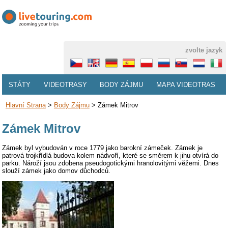
zvolte jazyk
STÁTY
VIDEOTRASY
BODY ZÁJMU
MAPA VIDEOTRAS
Hlavní Strana
>
Body Zájmu
>
Zámek Mitrov
Zámek Mitrov
Zámek byl vybudován v roce 1779 jako barokní zámeček. Zámek je
patrová trojkřídlá budova kolem nádvoří, které se směrem k jihu otvírá do
parku. Nároží jsou zdobena pseudogotickými hranolovitými věžemi. Dnes
slouží zámek jako domov důchodců.