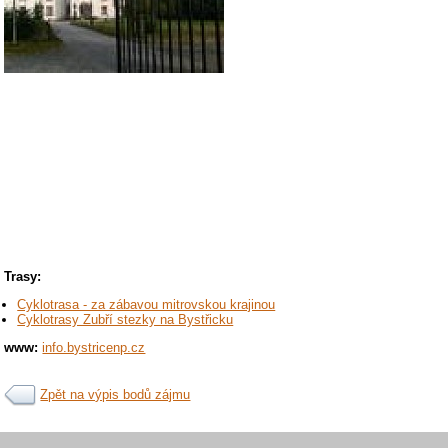
Trasy:
Cyklotrasa - za zábavou mitrovskou krajinou
Cyklotrasy Zubří stezky na Bystřicku
www:
info.bystricenp.cz
Zpět na výpis bodů zájmu