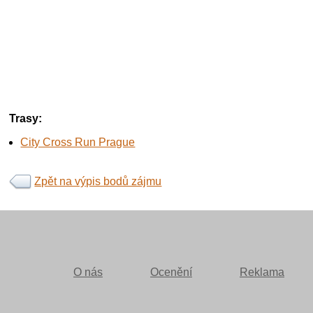
Trasy:
City Cross Run Prague
Zpět na výpis bodů zájmu
O nás
Ocenění
Reklama