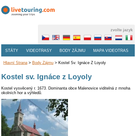
zvolte jazyk
STÁTY
VIDEOTRASY
BODY ZÁJMU
MAPA VIDEOTRAS
Hlavní Strana
>
Body Zájmu
>
Kostel Sv. Ignáce Z Loyoly
Kostel sv. Ignáce z Loyoly
Kostel vysvěcený r. 1673. Dominanta obce Malenovice viditelná z mnoha
okolních hor a výhledů.