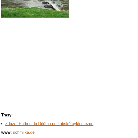
Trasy:
Z lázní Rathen do Děčína po Labské cyklostezce
www:
schmilka.de