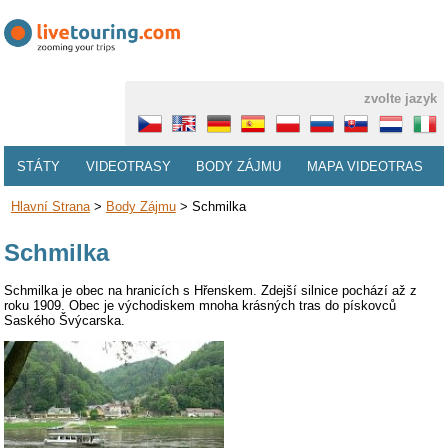
zvolte jazyk
STÁTY
VIDEOTRASY
BODY ZÁJMU
MAPA VIDEOTRAS
Hlavní Strana
>
Body Zájmu
>
Schmilka
Schmilka
Schmilka je obec na hranicích s Hřenskem. Zdejší silnice pochází až z
roku 1909. Obec je východiskem mnoha krásných tras do pískovců
Saského Švýcarska.