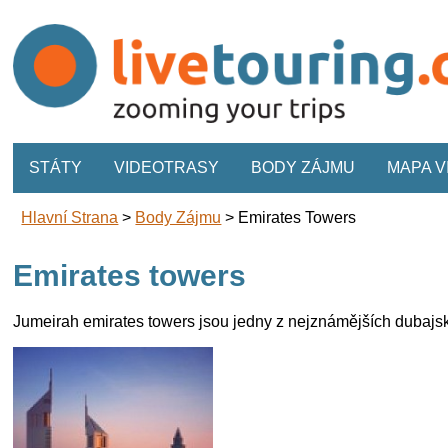
STÁTY
VIDEOTRASY
BODY ZÁJMU
MAPA 
Hlavní Strana
>
Body Zájmu
>
Emirates Towers
Emirates towers
Jumeirah emirates towers jsou jedny z nejznámějších dubajs