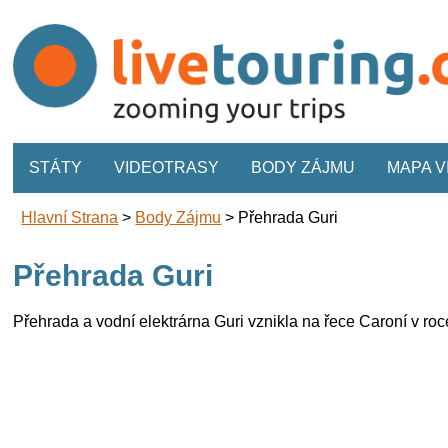
STÁTY
VIDEOTRASY
BODY ZÁJMU
MAPA 
Hlavní Strana
>
Body Zájmu
>
Přehrada Guri
Přehrada Guri
Přehrada a vodní elektrárna Guri vznikla na řece Caroní v roce