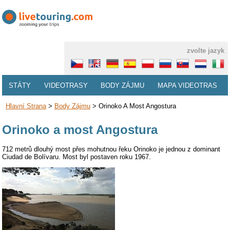
zvolte jazyk
STÁTY
VIDEOTRASY
BODY ZÁJMU
MAPA VIDEOTRAS
Hlavní Strana
>
Body Zájmu
>
Orinoko A Most Angostura
Orinoko a most Angostura
712 metrů dlouhý most přes mohutnou řeku Orinoko je jednou z dominant
Ciudad de Bolívaru. Most byl postaven roku 1967.