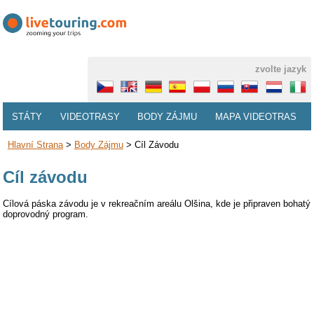
zvolte jazyk
STÁTY
VIDEOTRASY
BODY ZÁJMU
MAPA VIDEOTRAS
Hlavní Strana
>
Body Zájmu
>
Cíl Závodu
Cíl závodu
Cílová páska závodu je v rekreačním areálu Olšina, kde je připraven bohatý
doprovodný program.