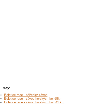
Trasy:
Boletice race - běžecký závod
Boletice race - závod horských kol 68km
Boletice race - závod horských kol, 41 km