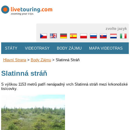
zvolte jazyk
STÁTY
VIDEOTRASY
BODY ZÁJMU
MAPA VIDEOTRAS
Hlavní Strana
>
Body Zájmu
>
Slatinná Stráň
Slatinná stráň
S výškou 1153 metrů patří nenápadný vrch Slatinná stráň mezi krkonošské
tisícovky.