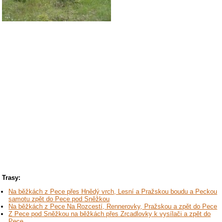
Trasy:
Na běžkách z Pece přes Hnědý vrch, Lesní a Pražskou boudu a Peckou
samotu zpět do Pece pod Sněžkou
Na běžkách z Pece Na Rozcestí, Rennerovky, Pražskou a zpět do Pece
Z Pece pod Sněžkou na běžkách přes Zrcadlovky k vysílači a zpět do
Pece