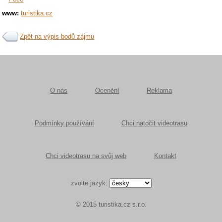
www:
turistika.cz
Zpět na výpis bodů zájmu
O nás
Ocenění
Reklama
Podmínky používání
Chci natočit videotrasu
Chci videotrasu na svůj web
Kontakt
zvolte jazyk:
© 2015 turistika.cz s.r.o.