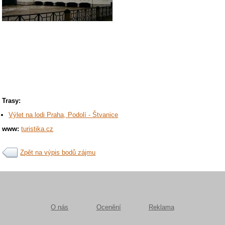
Trasy:
Výlet na lodi Praha, Podolí - Štvanice
www:
turistika.cz
Zpět na výpis bodů zájmu
O nás
Ocenění
Reklama