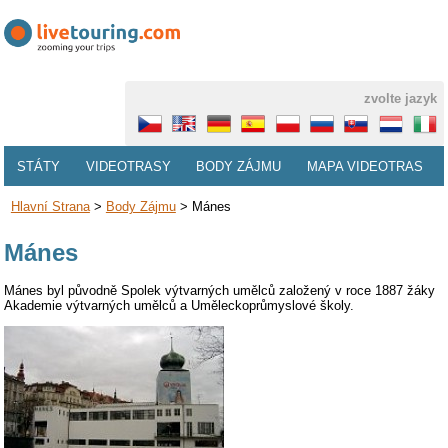
zvolte jazyk
STÁTY
VIDEOTRASY
BODY ZÁJMU
MAPA VIDEOTRAS
Hlavní Strana
>
Body Zájmu
>
Mánes
Mánes
Mánes byl původně Spolek výtvarných umělců založený v roce 1887 žáky
Akademie výtvarných umělců a Uměleckoprůmyslové školy.