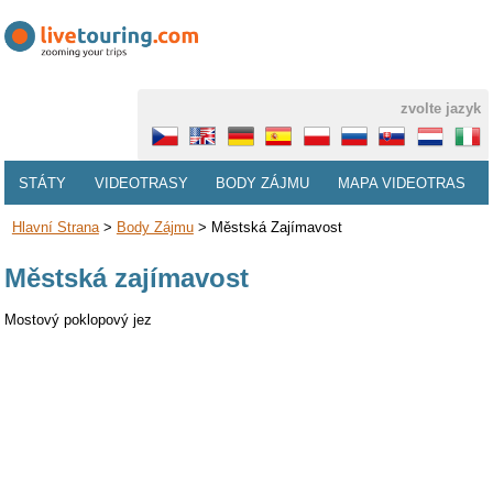
zvolte jazyk
STÁTY
VIDEOTRASY
BODY ZÁJMU
MAPA VIDEOTRAS
Hlavní Strana
>
Body Zájmu
>
Městská Zajímavost
Městská zajímavost
Mostový poklopový jez