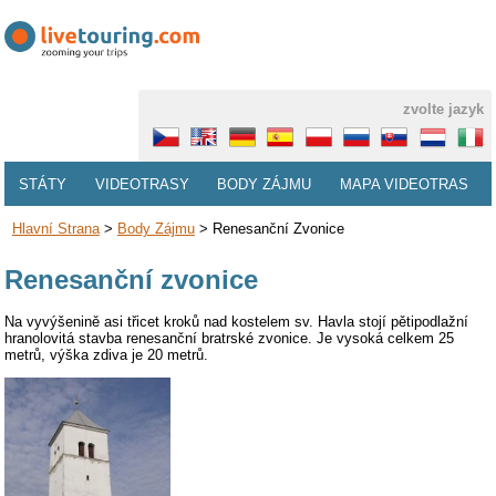
zvolte jazyk
STÁTY
VIDEOTRASY
BODY ZÁJMU
MAPA VIDEOTRAS
Hlavní Strana
>
Body Zájmu
>
Renesanční Zvonice
Renesanční zvonice
Na vyvýšenině asi třicet kroků nad kostelem sv. Havla stojí pětipodlažní
hranolovitá stavba renesanční bratrské zvonice. Je vysoká celkem 25
metrů, výška zdiva je 20 metrů.