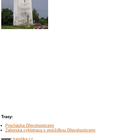
Trasy:
Procházka Dřevohosticemi
Záhorská cyklotrasa s projížďkou Dřevohosticemi
www:
turistika.cz