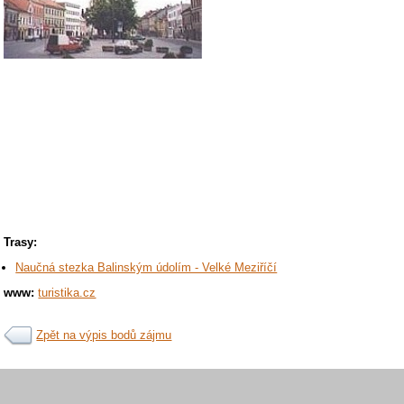
Trasy:
Naučná stezka Balinským údolím - Velké Meziříčí
www:
turistika.cz
Zpět na výpis bodů zájmu