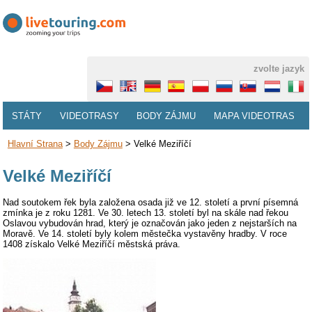
zvolte jazyk
STÁTY
VIDEOTRASY
BODY ZÁJMU
MAPA VIDEOTRAS
Hlavní Strana
>
Body Zájmu
>
Velké Meziříčí
Velké Meziříčí
Nad soutokem řek byla založena osada již ve 12. století a první písemná
zmínka je z roku 1281. Ve 30. letech 13. století byl na skále nad řekou
Oslavou vybudován hrad, který je označován jako jeden z nejstarších na
Moravě. Ve 14. století byly kolem městečka vystavěny hradby. V roce
1408 získalo Velké Meziříčí městská práva.