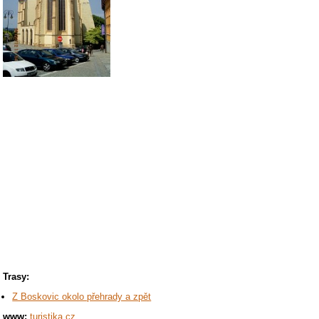
Trasy:
Z Boskovic okolo přehrady a zpět
www:
turistika.cz