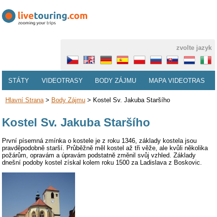
zvolte jazyk
STÁTY
VIDEOTRASY
BODY ZÁJMU
MAPA VIDEOTRAS
Hlavní Strana
>
Body Zájmu
>
Kostel Sv. Jakuba Staršího
Kostel Sv. Jakuba Staršího
První písemná zmínka o kostele je z roku 1346, základy kostela jsou
pravděpodobně starší. Průběžně měl kostel až tři věže, ale kvůli několika
požárům, opravám a úpravám podstatně změnil svůj vzhled. Základy
dnešní podoby kostel získal kolem roku 1500 za Ladislava z Boskovic.