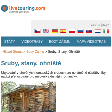
zvolte jazyk
STÁTY
VIDEOTRASY
BODY ZÁJMU
MAPA VIDEOTRAS
Hlavní Strana
>
Body Zájmu
>
Sruby, Stany, Ohniště
Sruby, stany, ohniště
Ubytování v dřevěných kanadských srubech pro nenáročné návštěvníky
nabízí přenocování pro milovníky drsnější romantiky.