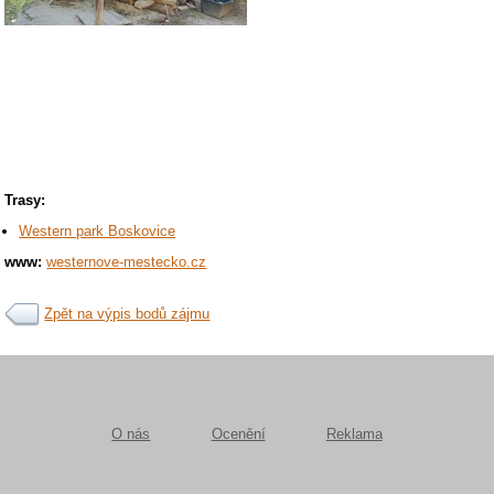
Trasy:
Western park Boskovice
www:
westernove-mestecko.cz
Zpět na výpis bodů zájmu
O nás
Ocenění
Reklama