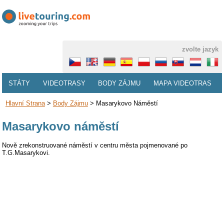
zvolte jazyk
STÁTY
VIDEOTRASY
BODY ZÁJMU
MAPA VIDEOTRAS
Hlavní Strana
>
Body Zájmu
>
Masarykovo Náměstí
Masarykovo náměstí
Nově zrekonstruované náměstí v centru města pojmenované po
T.G.Masarykovi.