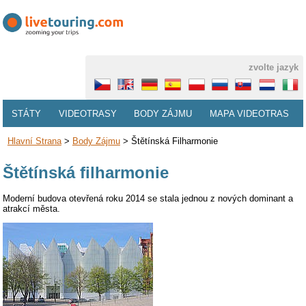
zvolte jazyk
STÁTY
VIDEOTRASY
BODY ZÁJMU
MAPA VIDEOTRAS
Hlavní Strana
>
Body Zájmu
>
Štětínská Filharmonie
Štětínská filharmonie
Moderní budova otevřená roku 2014 se stala jednou z nových dominant a
atrakcí města.