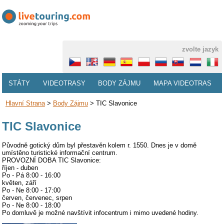
zvolte jazyk
STÁTY
VIDEOTRASY
BODY ZÁJMU
MAPA VIDEOTRAS
Hlavní Strana
>
Body Zájmu
>
TIC Slavonice
TIC Slavonice
Původně gotický dům byl přestavěn kolem r. 1550. Dnes je v domě
umístěno turistické informační centrum.
PROVOZNÍ DOBA TIC Slavonice:
říjen - duben
Po - Pá 8:00 - 16:00
květen, září
Po - Ne 8:00 - 17:00
červen, červenec, srpen
Po - Ne 8:00 - 18:00
Po domluvě je možné navštívit infocentrum i mimo uvedené hodiny.