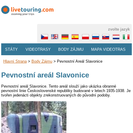
zvolte jazyk
STÁTY
VIDEOTRASY
BODY ZÁJMU
MAPA VIDEOTRAS
Hlavní Strana
>
Body Zájmu
>
Pevnostní Areál Slavonice
Pevnostní areál Slavonice
Pevnostní areál Slavonice. Tento areál slouží jako ukázka obranné
pevnostní linie Československé republiky budované v letech 1935-1938. Je
tvořen jedenácti objekty zrekonstruovaných do původní podoby.