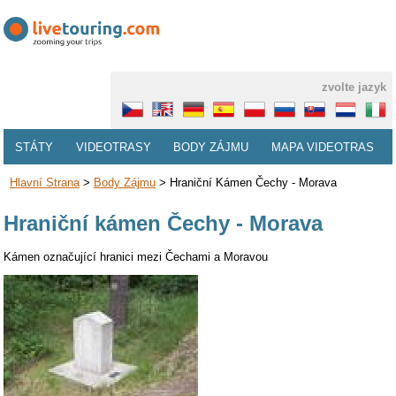
zvolte jazyk
STÁTY
VIDEOTRASY
BODY ZÁJMU
MAPA VIDEOTRAS
Hlavní Strana
>
Body Zájmu
>
Hraniční Kámen Čechy - Morava
Hraniční kámen Čechy - Morava
Kámen označující hranici mezi Čechami a Moravou