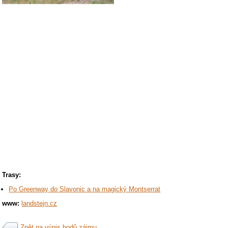
Trasy:
Po Greenway do Slavonic a na magický Montserrat
www:
landstejn.cz
Zpět na výpis bodů zájmu